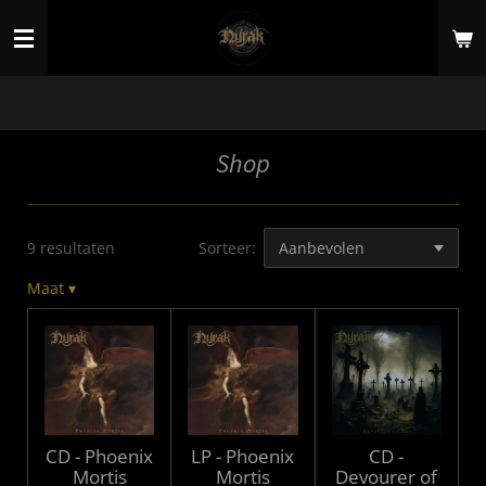
Ga
direct
naar
de
hoofdinhoud
Shop
9 resultaten
Sorteer:
Maat
▾
CD - Phoenix
LP - Phoenix
CD -
Mortis
Mortis
Devourer of