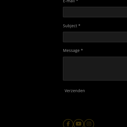
E-mail *
Subject *
Message *
Verzenden
F
Y
I